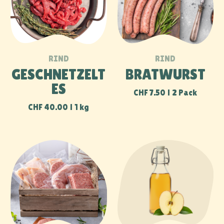
SÜSSMOST 3 L
PINOT NOIR
CHF
9.00
1 Pack
CHF
10.00
5 dl
PINOT NOIR
FEDERWEISS
BARRIQUE
CHF
10.00
5 dl
CHF
24.00
7.5 dl