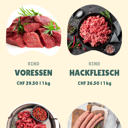
GESCHNETZELT
BRATWURST
ES
CHF
7.50
2 Pack
CHF
40.00
1 kg
MISCHPAKETE
SÜSSMOST 1 L
CHF
31.00
1 kg
CHF
3.00
1 Flasche