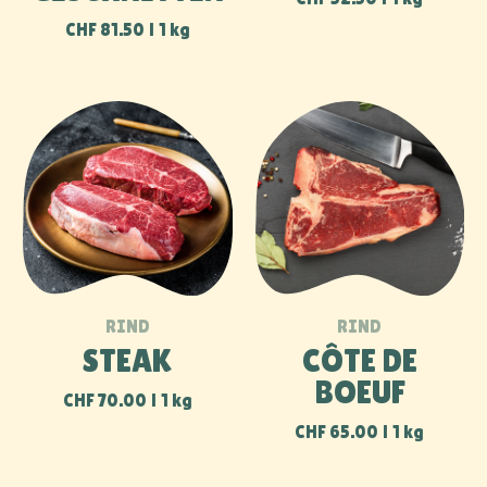
BOEUF
CHF
70.00
1 kg
CHF
65.00
1 kg
VORESSEN
HACKFLEISCH
CHF
29.50
1 kg
CHF
26.50
1 kg