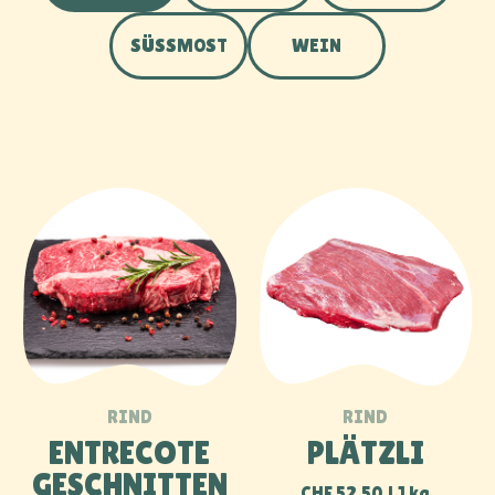
ENTRECOTE
PLÄTZLI
GESCHNITTEN
CHF
52.50
1 kg
CHF
81.50
1 kg
STEAK
CÔTE DE