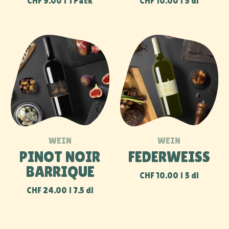
SENDEN
BÖNDLER 85,
5415 NUSSBAUMEN
info@bauernhof-boendler.ch
+41 79 539 86 64