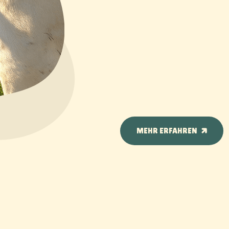
MEHR ERFAHREN